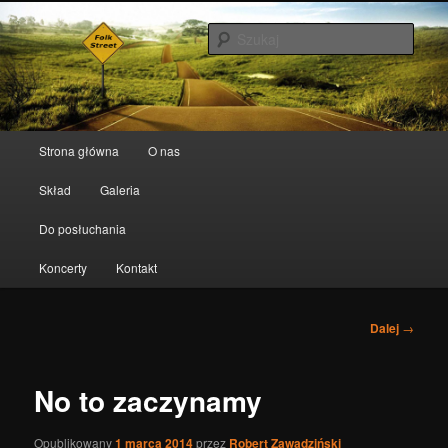
Szuka
Folk Street
Menu główne
Strona główna
O nas
Przeskocz do tekstu
Przeskocz do widgetów
Skład
Galeria
Do posłuchania
Koncerty
Kontakt
Nawigacja
Dalej
→
po
wpisach
No to zaczynamy
Opublikowany
1 marca 2014
przez
Robert Zawadziński