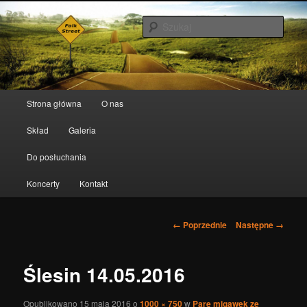
Szuka
Folk Street
Menu główne
Strona główna
O nas
Przeskocz do tekstu
Przeskocz do widgetów
Skład
Galeria
Do posłuchania
Koncerty
Kontakt
Nawigacja po obrazkach
← Poprzednie
Następne →
Ślesin 14.05.2016
Opublikowano
15 maja 2016
o
1000 × 750
w
Parę migawek ze