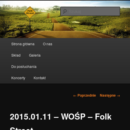
Szuka
Folk Street
Menu główne
Strona główna
O nas
Przeskocz do tekstu
Przeskocz do widgetów
Skład
Galeria
Do posłuchania
Koncerty
Kontakt
Nawigacja po obrazkach
← Poprzednie
Następne →
2015.01.11 – WOŚP – Folk